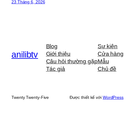
23 Tháng 6, 2026
Blog
Sự kiện
anilibtv
Giới thiệu
Cửa hàng
Câu hỏi thường gặp
Mẫu
Tác giả
Chủ đề
Twenty Twenty-Five
Được thiết kế với
WordPress