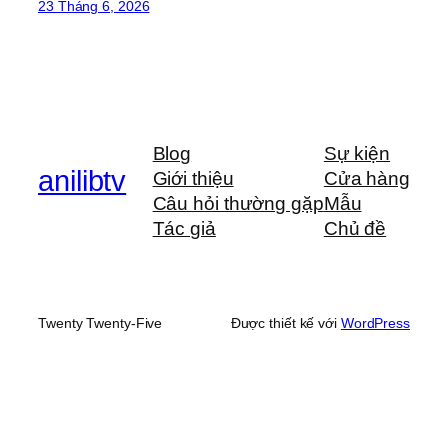
23 Tháng 6, 2026
Blog
Sự kiện
anilibtv
Giới thiệu
Cửa hàng
Câu hỏi thường gặp
Mẫu
Tác giả
Chủ đề
Twenty Twenty-Five
Được thiết kế với
WordPress