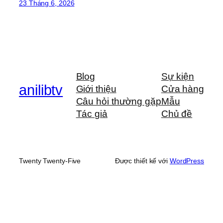
23 Tháng 6, 2026
Blog
Sự kiện
anilibtv
Giới thiệu
Cửa hàng
Câu hỏi thường gặp
Mẫu
Tác giả
Chủ đề
Twenty Twenty-Five
Được thiết kế với
WordPress