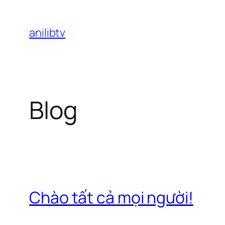
Chuyển
đến
anilibtv
phần
nội
dung
Blog
Chào tất cả mọi người!