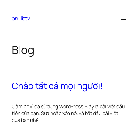
Chuyển
đến
anilibtv
phần
nội
dung
Blog
Chào tất cả mọi người!
Cảm ơn vì đã sử dụng WordPress. Đây là bài viết đầu
tiên của bạn. Sửa hoặc xóa nó, và bắt đầu bài viết
của bạn nhé!