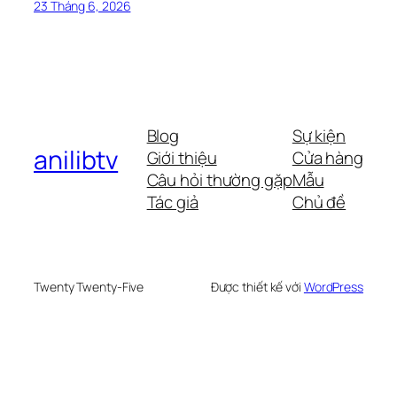
23 Tháng 6, 2026
Blog
Sự kiện
anilibtv
Giới thiệu
Cửa hàng
Câu hỏi thường gặp
Mẫu
Tác giả
Chủ đề
Twenty Twenty-Five
Được thiết kế với
WordPress