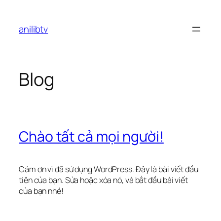
Chuyển
đến
anilibtv
phần
nội
dung
Blog
Chào tất cả mọi người!
Cảm ơn vì đã sử dụng WordPress. Đây là bài viết đầu
tiên của bạn. Sửa hoặc xóa nó, và bắt đầu bài viết
của bạn nhé!