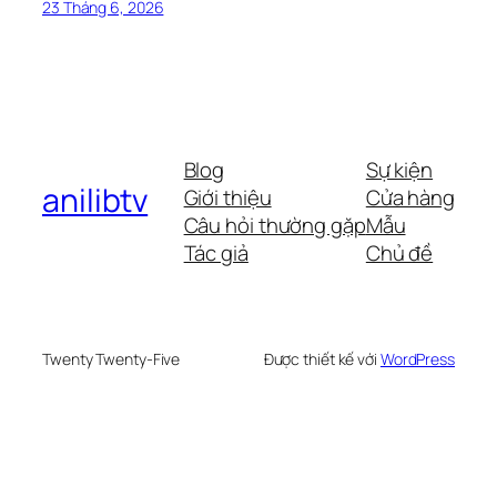
23 Tháng 6, 2026
Blog
Sự kiện
anilibtv
Giới thiệu
Cửa hàng
Câu hỏi thường gặp
Mẫu
Tác giả
Chủ đề
Twenty Twenty-Five
Được thiết kế với
WordPress