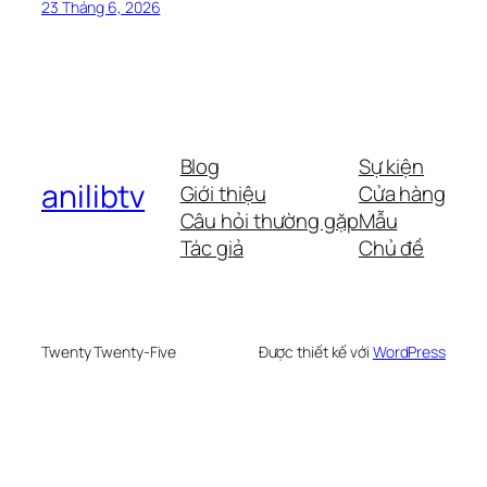
23 Tháng 6, 2026
Blog
Sự kiện
anilibtv
Giới thiệu
Cửa hàng
Câu hỏi thường gặp
Mẫu
Tác giả
Chủ đề
Twenty Twenty-Five
Được thiết kế với
WordPress