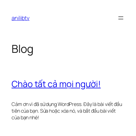
Chuyển
đến
anilibtv
phần
nội
dung
Blog
Chào tất cả mọi người!
Cảm ơn vì đã sử dụng WordPress. Đây là bài viết đầu
tiên của bạn. Sửa hoặc xóa nó, và bắt đầu bài viết
của bạn nhé!