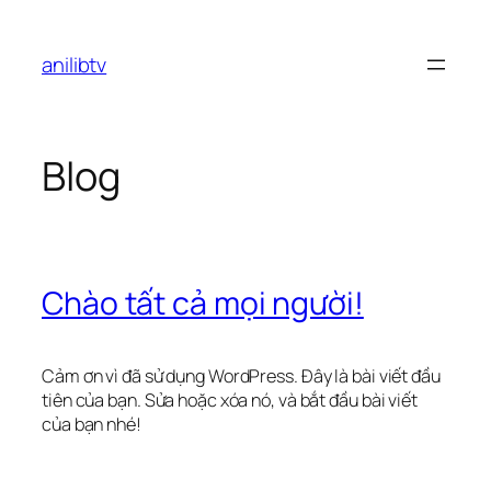
Chuyển
đến
anilibtv
phần
nội
dung
Blog
Chào tất cả mọi người!
Cảm ơn vì đã sử dụng WordPress. Đây là bài viết đầu
tiên của bạn. Sửa hoặc xóa nó, và bắt đầu bài viết
của bạn nhé!