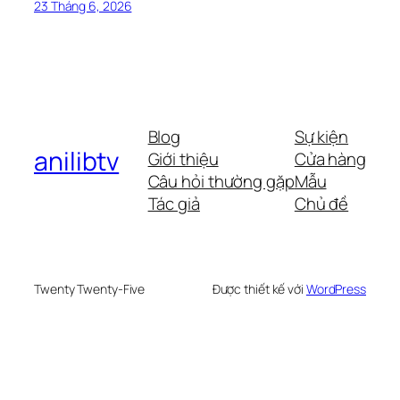
23 Tháng 6, 2026
Blog
Sự kiện
anilibtv
Giới thiệu
Cửa hàng
Câu hỏi thường gặp
Mẫu
Tác giả
Chủ đề
Twenty Twenty-Five
Được thiết kế với
WordPress