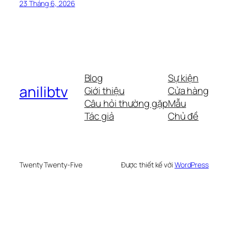
23 Tháng 6, 2026
Blog
Sự kiện
anilibtv
Giới thiệu
Cửa hàng
Câu hỏi thường gặp
Mẫu
Tác giả
Chủ đề
Twenty Twenty-Five
Được thiết kế với
WordPress