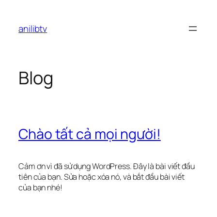
Chuyển
đến
anilibtv
phần
nội
dung
Blog
Chào tất cả mọi người!
Cảm ơn vì đã sử dụng WordPress. Đây là bài viết đầu
tiên của bạn. Sửa hoặc xóa nó, và bắt đầu bài viết
của bạn nhé!