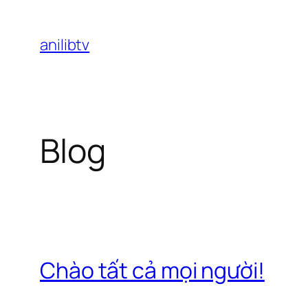
Chuyển
đến
anilibtv
phần
nội
dung
Blog
Chào tất cả mọi người!