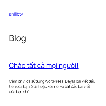
Chuyển
đến
anilibtv
phần
nội
dung
Blog
Chào tất cả mọi người!
Cảm ơn vì đã sử dụng WordPress. Đây là bài viết đầu
tiên của bạn. Sửa hoặc xóa nó, và bắt đầu bài viết
của bạn nhé!