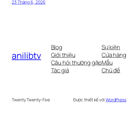
23 Tháng 6, 2026
Blog
Sự kiện
anilibtv
Giới thiệu
Cửa hàng
Câu hỏi thường gặp
Mẫu
Tác giả
Chủ đề
Twenty Twenty-Five
Được thiết kế với
WordPress