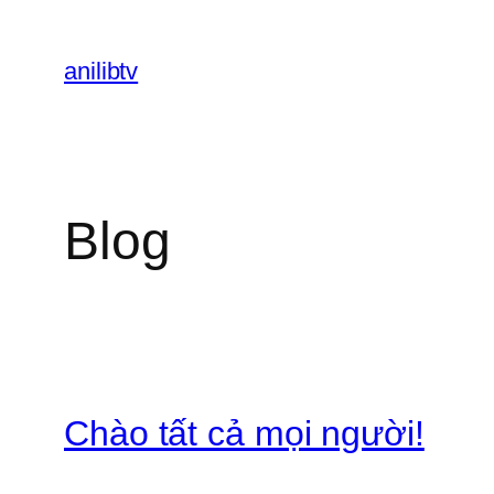
Chuyển
đến
anilibtv
phần
nội
dung
Blog
Chào tất cả mọi người!