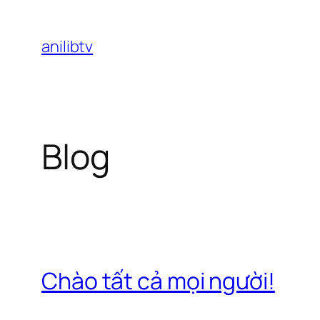
Chuyển
đến
anilibtv
phần
nội
dung
Blog
Chào tất cả mọi người!