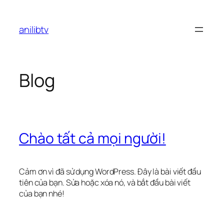
Chuyển
đến
anilibtv
phần
nội
dung
Blog
Chào tất cả mọi người!
Cảm ơn vì đã sử dụng WordPress. Đây là bài viết đầu
tiên của bạn. Sửa hoặc xóa nó, và bắt đầu bài viết
của bạn nhé!