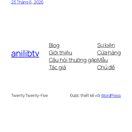
23 Tháng 6, 2026
Blog
Sự kiện
anilibtv
Giới thiệu
Cửa hàng
Câu hỏi thường gặp
Mẫu
Tác giả
Chủ đề
Twenty Twenty-Five
Được thiết kế với
WordPress