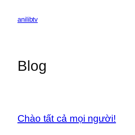
Chuyển
đến
anilibtv
phần
nội
dung
Blog
Chào tất cả mọi người!