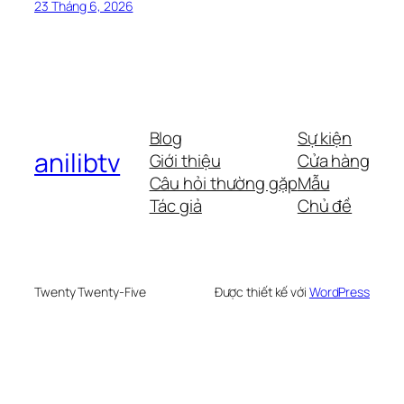
23 Tháng 6, 2026
Blog
Sự kiện
anilibtv
Giới thiệu
Cửa hàng
Câu hỏi thường gặp
Mẫu
Tác giả
Chủ đề
Twenty Twenty-Five
Được thiết kế với
WordPress