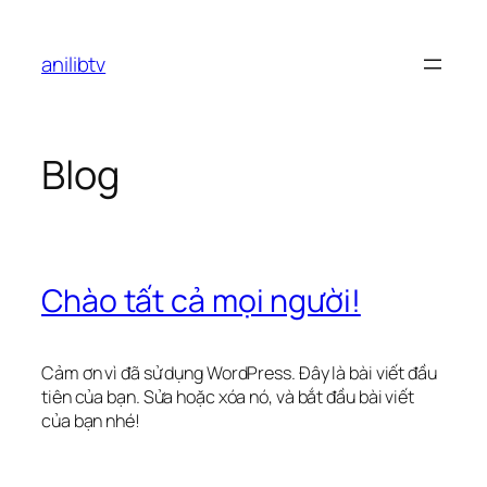
Chuyển
đến
anilibtv
phần
nội
dung
Blog
Chào tất cả mọi người!
Cảm ơn vì đã sử dụng WordPress. Đây là bài viết đầu
tiên của bạn. Sửa hoặc xóa nó, và bắt đầu bài viết
của bạn nhé!