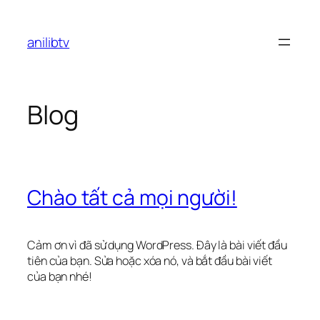
Chuyển
đến
anilibtv
phần
nội
dung
Blog
Chào tất cả mọi người!
Cảm ơn vì đã sử dụng WordPress. Đây là bài viết đầu
tiên của bạn. Sửa hoặc xóa nó, và bắt đầu bài viết
của bạn nhé!