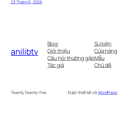
23 Tháng 6, 2026
Blog
Sự kiện
anilibtv
Giới thiệu
Cửa hàng
Câu hỏi thường gặp
Mẫu
Tác giả
Chủ đề
Twenty Twenty-Five
Được thiết kế với
WordPress