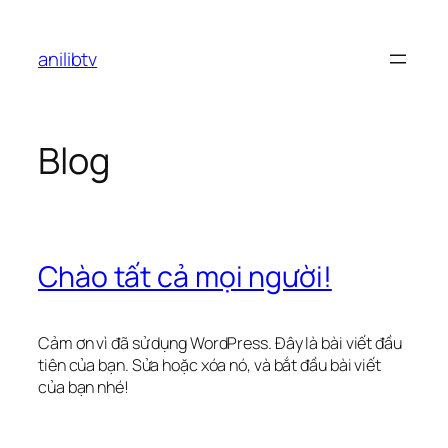
Chuyển
đến
anilibtv
phần
nội
dung
Blog
Chào tất cả mọi người!
Cảm ơn vì đã sử dụng WordPress. Đây là bài viết đầu
tiên của bạn. Sửa hoặc xóa nó, và bắt đầu bài viết
của bạn nhé!