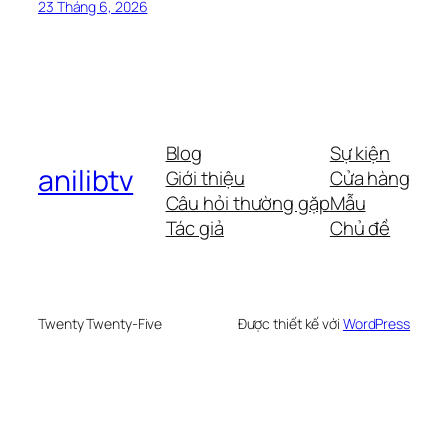
23 Tháng 6, 2026
Blog
Sự kiện
anilibtv
Giới thiệu
Cửa hàng
Câu hỏi thường gặp
Mẫu
Tác giả
Chủ đề
Twenty Twenty-Five
Được thiết kế với
WordPress