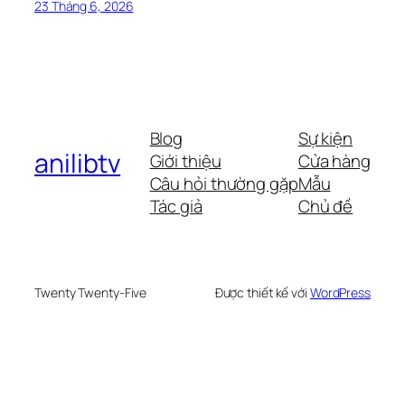
23 Tháng 6, 2026
Blog
Sự kiện
anilibtv
Giới thiệu
Cửa hàng
Câu hỏi thường gặp
Mẫu
Tác giả
Chủ đề
Twenty Twenty-Five
Được thiết kế với
WordPress