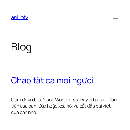
Chuyển
đến
anilibtv
phần
nội
dung
Blog
Chào tất cả mọi người!
Cảm ơn vì đã sử dụng WordPress. Đây là bài viết đầu
tiên của bạn. Sửa hoặc xóa nó, và bắt đầu bài viết
của bạn nhé!