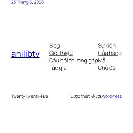
23 Tháng 6, 2026
Blog
Sự kiện
anilibtv
Giới thiệu
Cửa hàng
Câu hỏi thường gặp
Mẫu
Tác giả
Chủ đề
Twenty Twenty-Five
Được thiết kế với
WordPress