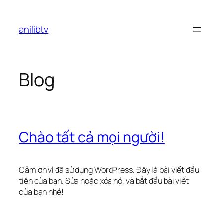
Chuyển
đến
anilibtv
phần
nội
dung
Blog
Chào tất cả mọi người!
Cảm ơn vì đã sử dụng WordPress. Đây là bài viết đầu
tiên của bạn. Sửa hoặc xóa nó, và bắt đầu bài viết
của bạn nhé!