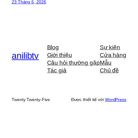
23 Tháng 6, 2026
Blog
Sự kiện
anilibtv
Giới thiệu
Cửa hàng
Câu hỏi thường gặp
Mẫu
Tác giả
Chủ đề
Twenty Twenty-Five
Được thiết kế với
WordPress