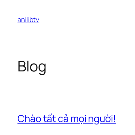
Chuyển
đến
anilibtv
phần
nội
dung
Blog
Chào tất cả mọi người!