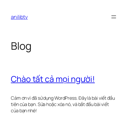
Chuyển
đến
anilibtv
phần
nội
dung
Blog
Chào tất cả mọi người!
Cảm ơn vì đã sử dụng WordPress. Đây là bài viết đầu
tiên của bạn. Sửa hoặc xóa nó, và bắt đầu bài viết
của bạn nhé!