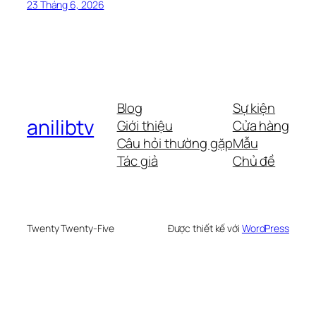
23 Tháng 6, 2026
Blog
Sự kiện
anilibtv
Giới thiệu
Cửa hàng
Câu hỏi thường gặp
Mẫu
Tác giả
Chủ đề
Twenty Twenty-Five
Được thiết kế với
WordPress