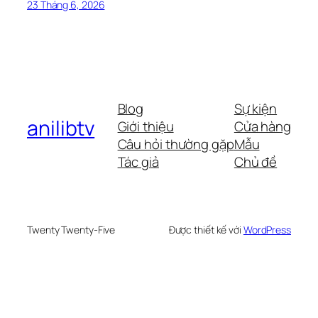
23 Tháng 6, 2026
Blog
Sự kiện
anilibtv
Giới thiệu
Cửa hàng
Câu hỏi thường gặp
Mẫu
Tác giả
Chủ đề
Twenty Twenty-Five
Được thiết kế với
WordPress