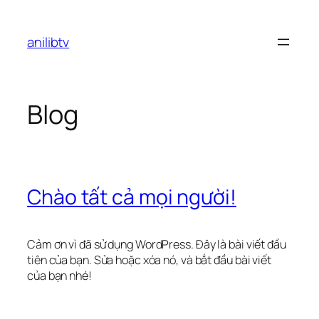
Chuyển
đến
anilibtv
phần
nội
dung
Blog
Chào tất cả mọi người!
Cảm ơn vì đã sử dụng WordPress. Đây là bài viết đầu
tiên của bạn. Sửa hoặc xóa nó, và bắt đầu bài viết
của bạn nhé!