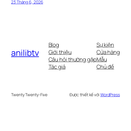
23 Tháng 6, 2026
Blog
Sự kiện
anilibtv
Giới thiệu
Cửa hàng
Câu hỏi thường gặp
Mẫu
Tác giả
Chủ đề
Twenty Twenty-Five
Được thiết kế với
WordPress