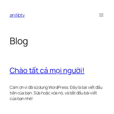
Chuyển
đến
anilibtv
phần
nội
dung
Blog
Chào tất cả mọi người!
Cảm ơn vì đã sử dụng WordPress. Đây là bài viết đầu
tiên của bạn. Sửa hoặc xóa nó, và bắt đầu bài viết
của bạn nhé!