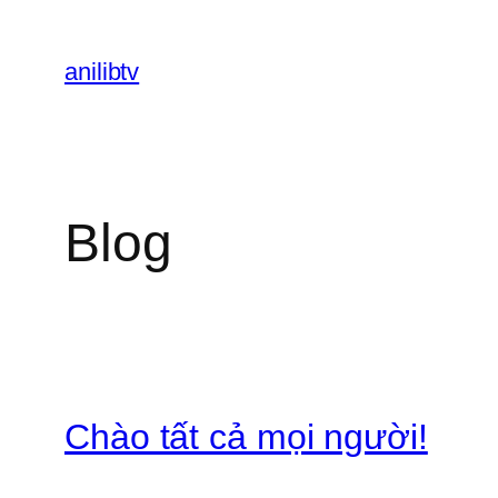
Chuyển
đến
anilibtv
phần
nội
dung
Blog
Chào tất cả mọi người!