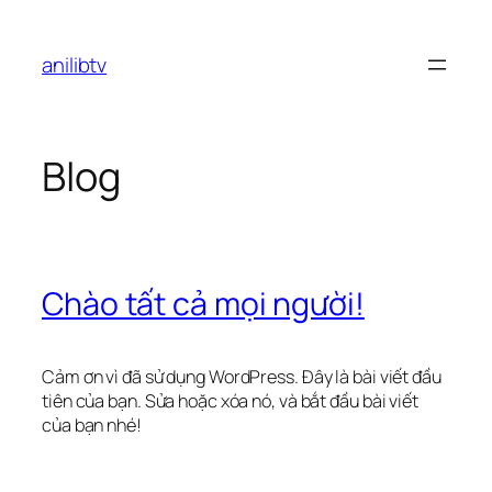
Chuyển
đến
anilibtv
phần
nội
dung
Blog
Chào tất cả mọi người!
Cảm ơn vì đã sử dụng WordPress. Đây là bài viết đầu
tiên của bạn. Sửa hoặc xóa nó, và bắt đầu bài viết
của bạn nhé!