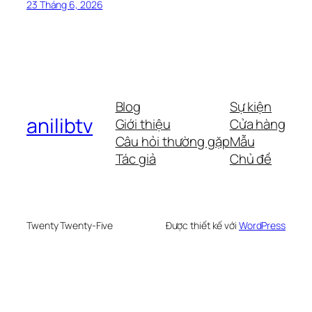
23 Tháng 6, 2026
Blog
Sự kiện
anilibtv
Giới thiệu
Cửa hàng
Câu hỏi thường gặp
Mẫu
Tác giả
Chủ đề
Twenty Twenty-Five
Được thiết kế với
WordPress