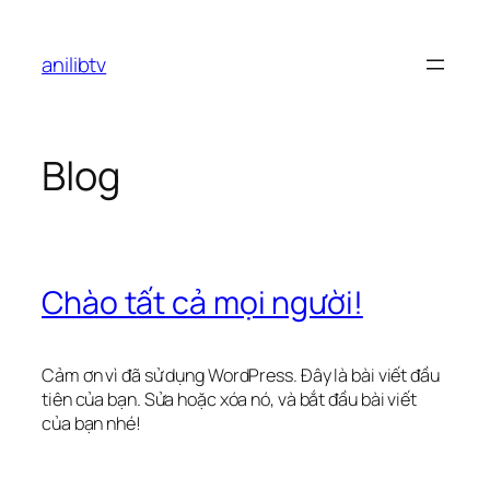
Chuyển
đến
anilibtv
phần
nội
dung
Blog
Chào tất cả mọi người!
Cảm ơn vì đã sử dụng WordPress. Đây là bài viết đầu
tiên của bạn. Sửa hoặc xóa nó, và bắt đầu bài viết
của bạn nhé!