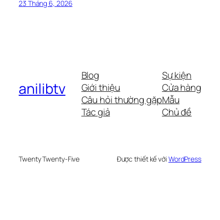
23 Tháng 6, 2026
Blog
Sự kiện
anilibtv
Giới thiệu
Cửa hàng
Câu hỏi thường gặp
Mẫu
Tác giả
Chủ đề
Twenty Twenty-Five
Được thiết kế với
WordPress