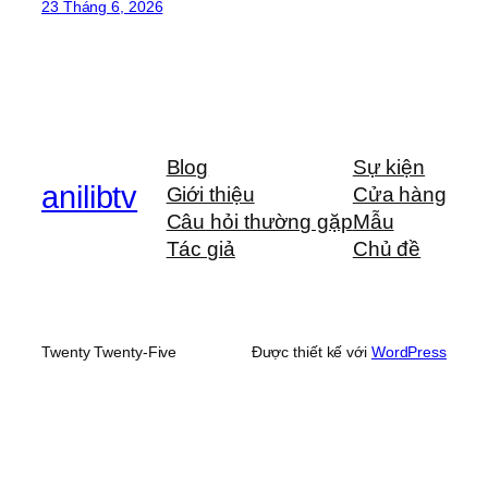
23 Tháng 6, 2026
Blog
Sự kiện
anilibtv
Giới thiệu
Cửa hàng
Câu hỏi thường gặp
Mẫu
Tác giả
Chủ đề
Twenty Twenty-Five
Được thiết kế với
WordPress