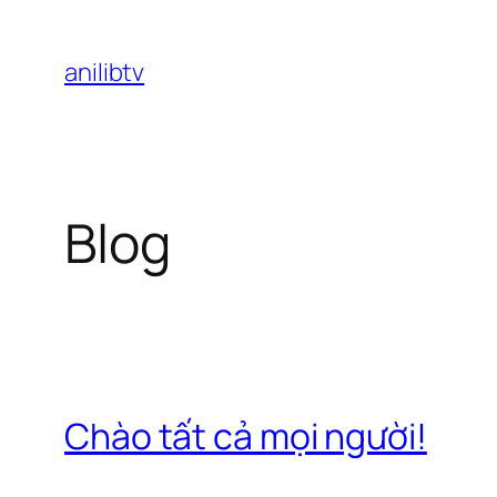
Chuyển
đến
anilibtv
phần
nội
dung
Blog
Chào tất cả mọi người!