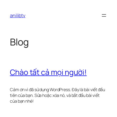
Chuyển
đến
anilibtv
phần
nội
dung
Blog
Chào tất cả mọi người!
Cảm ơn vì đã sử dụng WordPress. Đây là bài viết đầu
tiên của bạn. Sửa hoặc xóa nó, và bắt đầu bài viết
của bạn nhé!