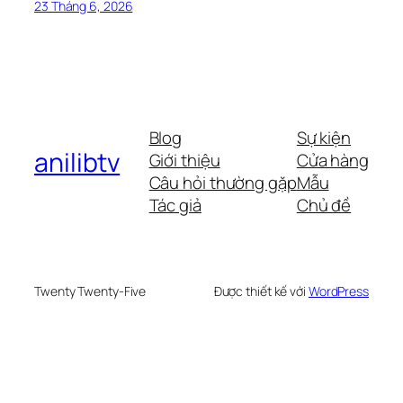
23 Tháng 6, 2026
Blog
Sự kiện
anilibtv
Giới thiệu
Cửa hàng
Câu hỏi thường gặp
Mẫu
Tác giả
Chủ đề
Twenty Twenty-Five
Được thiết kế với
WordPress