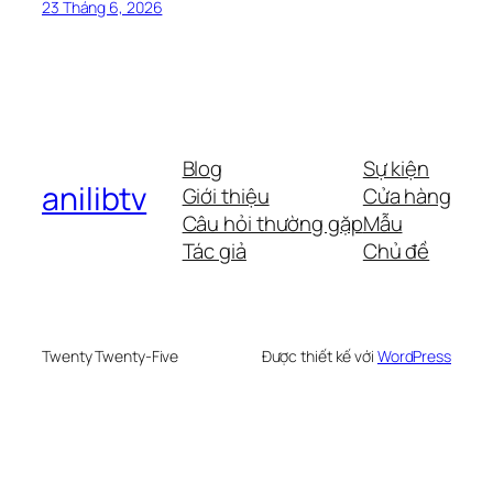
23 Tháng 6, 2026
Blog
Sự kiện
anilibtv
Giới thiệu
Cửa hàng
Câu hỏi thường gặp
Mẫu
Tác giả
Chủ đề
Twenty Twenty-Five
Được thiết kế với
WordPress