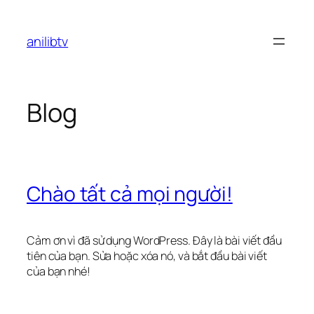
Chuyển
đến
anilibtv
phần
nội
dung
Blog
Chào tất cả mọi người!
Cảm ơn vì đã sử dụng WordPress. Đây là bài viết đầu
tiên của bạn. Sửa hoặc xóa nó, và bắt đầu bài viết
của bạn nhé!