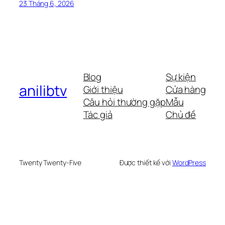
23 Tháng 6, 2026
Blog
Sự kiện
anilibtv
Giới thiệu
Cửa hàng
Câu hỏi thường gặp
Mẫu
Tác giả
Chủ đề
Twenty Twenty-Five
Được thiết kế với
WordPress