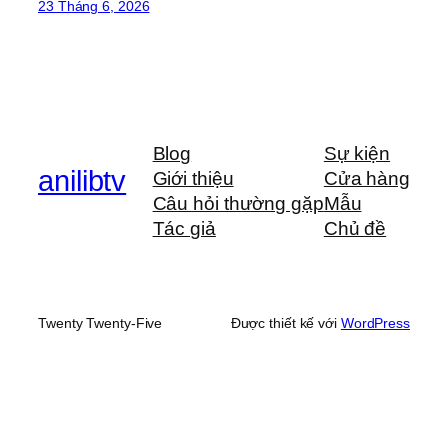
23 Tháng 6, 2026
Blog
Sự kiện
anilibtv
Giới thiệu
Cửa hàng
Câu hỏi thường gặp
Mẫu
Tác giả
Chủ đề
Twenty Twenty-Five
Được thiết kế với
WordPress