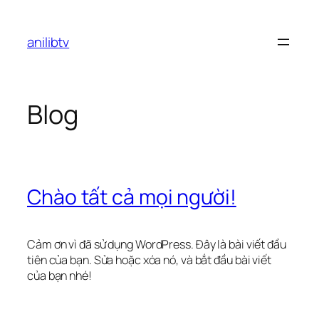
Chuyển
đến
anilibtv
phần
nội
dung
Blog
Chào tất cả mọi người!
Cảm ơn vì đã sử dụng WordPress. Đây là bài viết đầu
tiên của bạn. Sửa hoặc xóa nó, và bắt đầu bài viết
của bạn nhé!