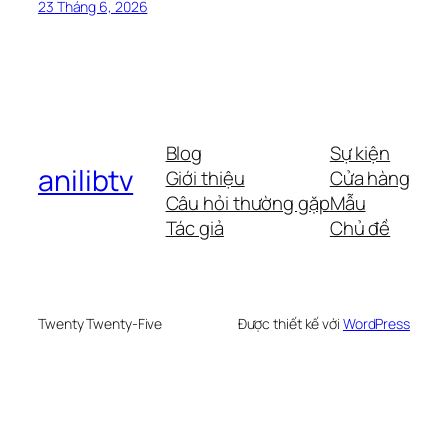
23 Tháng 6, 2026
Blog
Sự kiện
anilibtv
Giới thiệu
Cửa hàng
Câu hỏi thường gặp
Mẫu
Tác giả
Chủ đề
Twenty Twenty-Five
Được thiết kế với
WordPress