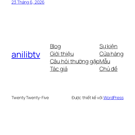
23 Tháng 6, 2026
Blog
Sự kiện
anilibtv
Giới thiệu
Cửa hàng
Câu hỏi thường gặp
Mẫu
Tác giả
Chủ đề
Twenty Twenty-Five
Được thiết kế với
WordPress