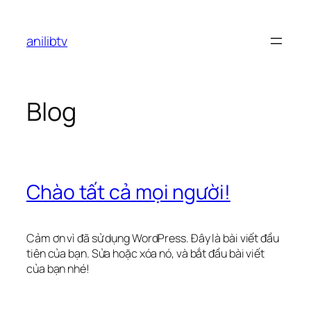
Chuyển
đến
anilibtv
phần
nội
dung
Blog
Chào tất cả mọi người!
Cảm ơn vì đã sử dụng WordPress. Đây là bài viết đầu
tiên của bạn. Sửa hoặc xóa nó, và bắt đầu bài viết
của bạn nhé!