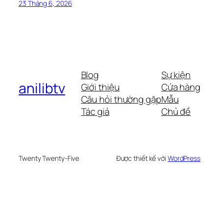
23 Tháng 6, 2026
Blog
Sự kiện
anilibtv
Giới thiệu
Cửa hàng
Câu hỏi thường gặp
Mẫu
Tác giả
Chủ đề
Twenty Twenty-Five
Được thiết kế với
WordPress