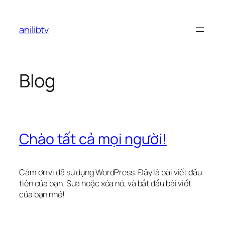
Chuyển
đến
anilibtv
phần
nội
dung
Blog
Chào tất cả mọi người!
Cảm ơn vì đã sử dụng WordPress. Đây là bài viết đầu
tiên của bạn. Sửa hoặc xóa nó, và bắt đầu bài viết
của bạn nhé!