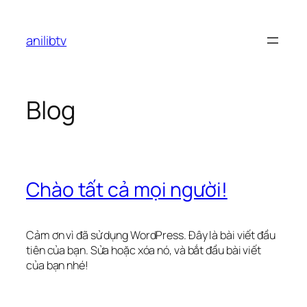
Chuyển
đến
anilibtv
phần
nội
dung
Blog
Chào tất cả mọi người!
Cảm ơn vì đã sử dụng WordPress. Đây là bài viết đầu
tiên của bạn. Sửa hoặc xóa nó, và bắt đầu bài viết
của bạn nhé!