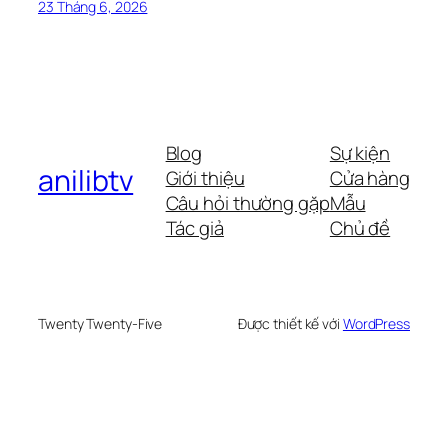
23 Tháng 6, 2026
Blog
Sự kiện
anilibtv
Giới thiệu
Cửa hàng
Câu hỏi thường gặp
Mẫu
Tác giả
Chủ đề
Twenty Twenty-Five
Được thiết kế với
WordPress