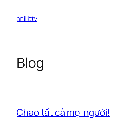
Chuyển
đến
anilibtv
phần
nội
dung
Blog
Chào tất cả mọi người!