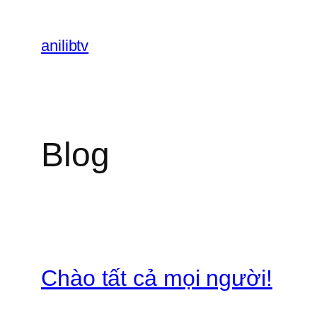
Chuyển
đến
anilibtv
phần
nội
dung
Blog
Chào tất cả mọi người!