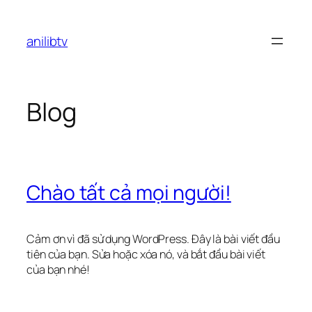
Chuyển
đến
anilibtv
phần
nội
dung
Blog
Chào tất cả mọi người!
Cảm ơn vì đã sử dụng WordPress. Đây là bài viết đầu
tiên của bạn. Sửa hoặc xóa nó, và bắt đầu bài viết
của bạn nhé!