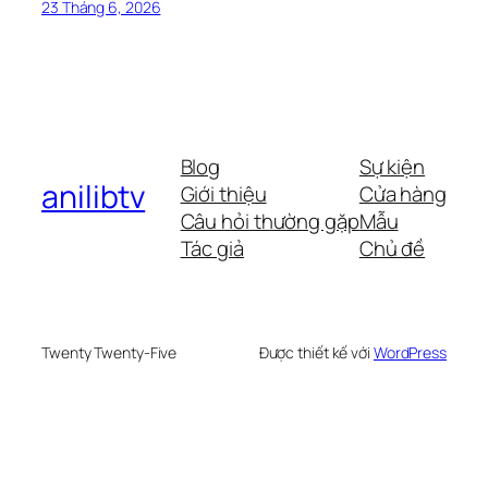
23 Tháng 6, 2026
Blog
Sự kiện
anilibtv
Giới thiệu
Cửa hàng
Câu hỏi thường gặp
Mẫu
Tác giả
Chủ đề
Twenty Twenty-Five
Được thiết kế với
WordPress