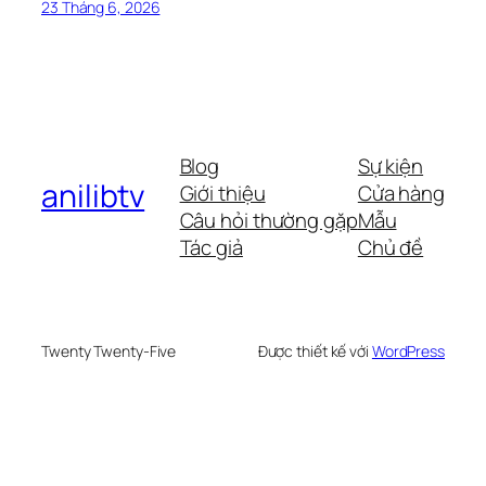
23 Tháng 6, 2026
Blog
Sự kiện
anilibtv
Giới thiệu
Cửa hàng
Câu hỏi thường gặp
Mẫu
Tác giả
Chủ đề
Twenty Twenty-Five
Được thiết kế với
WordPress