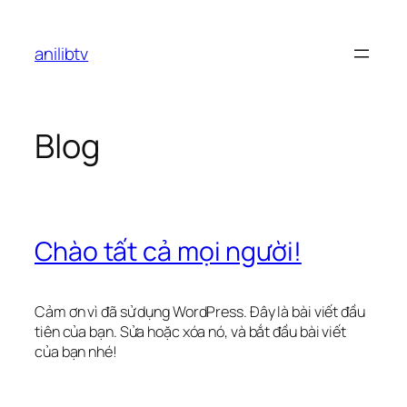
Chuyển
đến
anilibtv
phần
nội
dung
Blog
Chào tất cả mọi người!
Cảm ơn vì đã sử dụng WordPress. Đây là bài viết đầu
tiên của bạn. Sửa hoặc xóa nó, và bắt đầu bài viết
của bạn nhé!