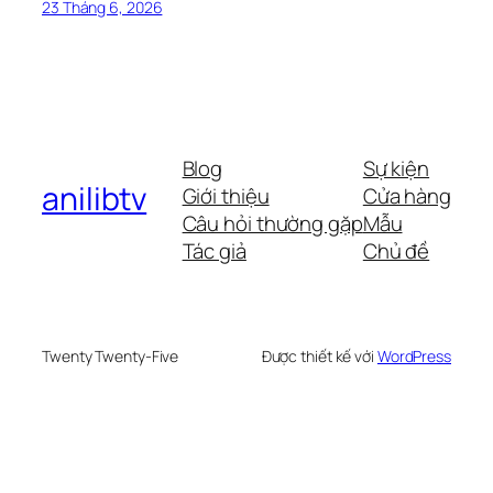
23 Tháng 6, 2026
Blog
Sự kiện
anilibtv
Giới thiệu
Cửa hàng
Câu hỏi thường gặp
Mẫu
Tác giả
Chủ đề
Twenty Twenty-Five
Được thiết kế với
WordPress