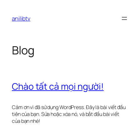
Chuyển
đến
anilibtv
phần
nội
dung
Blog
Chào tất cả mọi người!
Cảm ơn vì đã sử dụng WordPress. Đây là bài viết đầu
tiên của bạn. Sửa hoặc xóa nó, và bắt đầu bài viết
của bạn nhé!