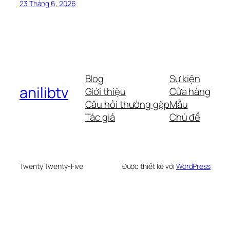
23 Tháng 6, 2026
Blog
Sự kiện
anilibtv
Giới thiệu
Cửa hàng
Câu hỏi thường gặp
Mẫu
Tác giả
Chủ đề
Twenty Twenty-Five
Được thiết kế với
WordPress