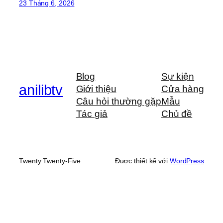
23 Tháng 6, 2026
Blog
Sự kiện
anilibtv
Giới thiệu
Cửa hàng
Câu hỏi thường gặp
Mẫu
Tác giả
Chủ đề
Twenty Twenty-Five
Được thiết kế với
WordPress