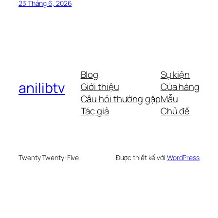
23 Tháng 6, 2026
Blog
Sự kiện
anilibtv
Giới thiệu
Cửa hàng
Câu hỏi thường gặp
Mẫu
Tác giả
Chủ đề
Twenty Twenty-Five
Được thiết kế với
WordPress