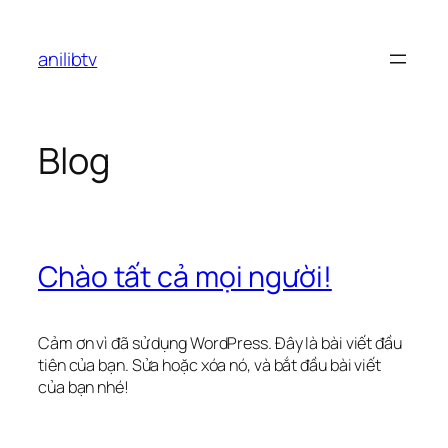
Chuyển
đến
anilibtv
phần
nội
dung
Blog
Chào tất cả mọi người!
Cảm ơn vì đã sử dụng WordPress. Đây là bài viết đầu
tiên của bạn. Sửa hoặc xóa nó, và bắt đầu bài viết
của bạn nhé!